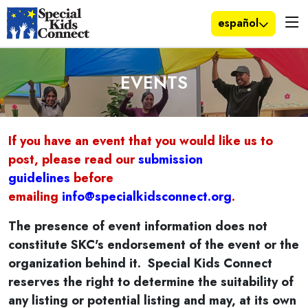
español
EVENTS
If you have an event that you would like us to
post, please read our
submission
guidelines
before
emailing
info@specialkidsconnect.org
.
The presence of event information does not
constitute SKC's endorsement of the event or the
organization behind it.
Special Kids Connect
reserves the right to determine the suitability of
any listing or potential listing and may, at its own